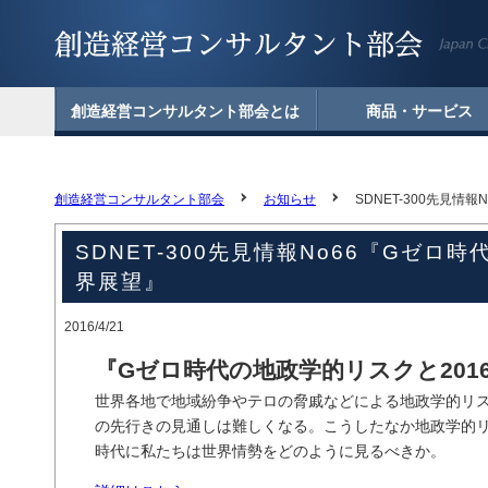
創造経営コンサルタント部会とは
商品・サービス
創造経営コンサルタントとは
部会長からの挨拶
組織図
創造経営コンサルタント部会
お知らせ
SDNET-300先見情
SDNET-300先見情報No66『Gゼロ
界展望』
2016/4/21
『Gゼロ時代の地政学的リスクと201
世界各地で地域紛争やテロの脅戚などによる地政学的リ
の先行きの見通しは難しくなる。こうしたなか地政学的
時代に私たちは世界情勢をどのように見るべきか。